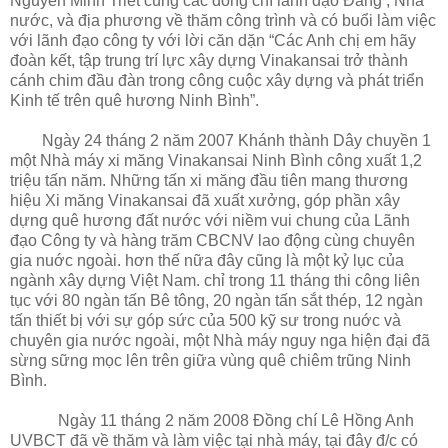
Nguyễn Minh Triết cùng các đồng chí lãnh đạo Đảng , Nhà
nước, và địa phương về thăm công trình và có buổi làm việc
với lãnh đạo công ty với lời căn dặn “Các Anh chị em hãy
đoàn kết, tập trung trí lực xây dựng Vinakansai trở thành
cánh chim đầu đàn trong công cuộc xây dựng và phát triển
Kinh tế trên quê hương Ninh Bình”.
Ngày 24 tháng 2 năm 2007 Khánh thành Dây chuyền 1
một Nhà máy xi măng Vinakansai Ninh Bình công xuất 1,2
triệu tấn năm. Những tấn xi măng đầu tiên mang thương
hiệu Xi măng Vinakansai đã xuất xưởng, góp phần xây
dựng quê hương đất nước với niềm vui chung của Lãnh
đạo Công ty và hàng trăm CBCNV lao động cùng chuyên
gia nuớc ngoài. hơn thế nữa đây cũng là một kỷ lục của
ngành xây dựng Việt Nam. chỉ trong 11 tháng thi công liên
tục với 80 ngàn tấn Bê tông, 20 ngàn tấn sắt thép, 12 ngàn
tấn thiết bị với sự góp sức của 500 kỹ sư trong nuớc và
chuyên gia nước ngoài, một Nhà máy nguy nga hiện đại đã
sừng sững mọc lên trên giữa vùng quê chiêm trũng Ninh
Bình.
Ngày 11 tháng 2 năm 2008 Đồng chí Lê Hồng Anh
UVBCT đã về thăm và làm việc tại nhà máy, tại đây đ/c có