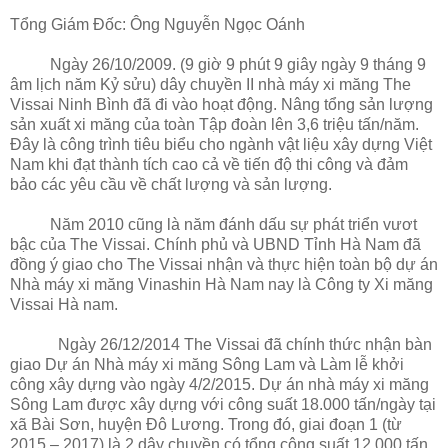
Tổng Giám Đốc: Ông Nguyễn Ngọc Oánh
Ngày 26/10/2009. (9 giờ 9 phút 9 giây ngày 9 tháng 9
âm lịch năm Kỷ sửu) dây chuyền II nhà máy xi măng The
Vissai Ninh Bình đã đi vào hoạt động. Nâng tổng sản lượng
sản xuất xi măng của toàn Tập đoàn lên 3,6 triệu tấn/năm.
Đây là công trình tiêu biểu cho ngành vật liệu xây dựng Việt
Nam khi đạt thành tích cao cả về tiến độ thi công và đảm
bảo các yêu cầu về chất lượng và sản lượng.
Năm 2010 cũng là năm đánh dấu sự phát triển vươt
bậc của The Vissai. Chính phủ và UBND Tỉnh Hà Nam đã
đồng ý giao cho The Vissai nhận và thực hiện toàn bộ dự án
Nhà máy xi măng Vinashin Hà Nam nay là Công ty Xi măng
Vissai Hà nam.
Ngày 26/12/2014 The Vissai đã chính thức nhận bàn
giao Dự án Nhà máy xi măng Sông Lam và Làm lễ khởi
công xây dựng vào ngày 4/2/2015. Dự án nhà máy xi măng
Sông Lam được xây dựng với công suất 18.000 tấn/ngày tại
xã Bài Sơn, huyện Đô Lương. Trong đó, giai đoạn 1 (từ
2015 – 2017) là 2 dây chuyền có tổng công suất 12.000 tấn