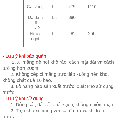
Cát vàng
Lít
475
1110
Đá dăm
Lít
880
cỡ
1 x 2
Nước
Lít
185
260
ngọt
- Lưu ý khi bảo quản
1. Xi măng để nơi khô ráo, cách mặt đất và cách
tường hơn 20cm
2. Không xếp xi măng trực tiếp xuống nền kho,
không chất quá 10 bao.
3. Lô hàng nào sản xuất trước, xuất kho sử dụng
trước.
- Lưu ý khi sử dụng
1. Dùng cát, đá, sỏi phải sạch, không nhiễm mặn.
2. Trộn khô xi măng với cát đá trước khi trộn
nước.